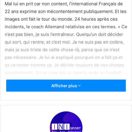
Mal lui en prit car non content, l’international Français de
22 ans exprime son mécontentement publiquement. Et les
images ont fait le tour du monde. 24 heures après ces
incidents, le coach Allemand relativise en ces termes. « Ce
n’est pas bien, je suis l’entraîneur. Quelqu’un doit décider
qui sort, qui rentre, et c’est moi. Je ne suis pas en colère,
mais je suis triste de cette chose-là, parce que ce n’est
pas nécessaire. Je lui ai expliqué pourquoi on a fait ça et
ça va rester comme ça. Je décide toujours de ces choses
sportivement. On ne joue pas au tennis, mais au football.
Et pour cela, on doit avoir du respect pour tout le monde.
Afficher plus
Kylian est très intelligent, il sait ce qu’il fait, il n’aime pas
sortir. Aucun joueur n’aime sortir, estime-t-il.