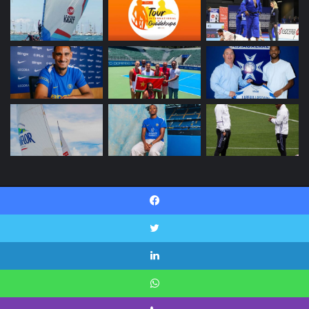
© Copyright 2026, INI SPORT Tous droits réservés |
Facebook
Politique de confidentialité
Contactez-nous
Twitter
Facebook
Twitter
Linkedin
YouTube
Instagram
Snapchat
Linkedin
WhatsApp