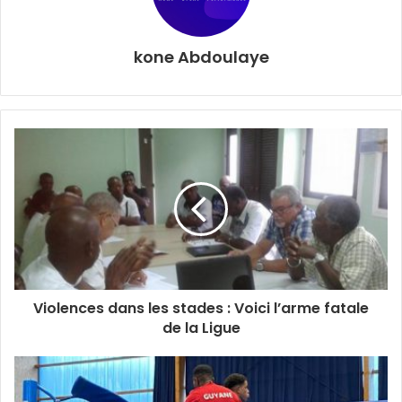
kone Abdoulaye
Avant de poursuivre : « Mais ce ne sont pas de bonnes
images. Ce n’est pas bien, parce que ça ouvre une
distraction. Chaque joueur a un état d’esprit très
professionnel, très concentré et ce sujet-là donne
toujours un peu l’impression que ce n’est pas comme ça.
C’est dommage. Nous ne sommes pas le seul club à avoir
ce type de réaction de joueur. Je l’ai vu aussi aujourd’hui à
Dortmund, je l’ai déjà vu à Liverpool, Manchester City… Je
Violences dans les stades : Voici l’arme fatale
regarde beaucoup de foot et j’ai vu beaucoup de fois des
de la Ligue
réactions comme ça. », a-t-il expliqué pour ramener de
l’ordre. A deux semaines de son match de 8e de finale de
Ligue des champions contre Dortmund, on espère que cet