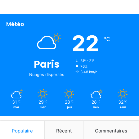
Météo
22
℃
Paris
31º - 21º
76%
3.48 km/h
Nuages ​​dispersés
31
29
28
28
32
℃
℃
℃
℃
℃
mar
mer
jeu
ven
sam
Populaire
Récent
Commentaires