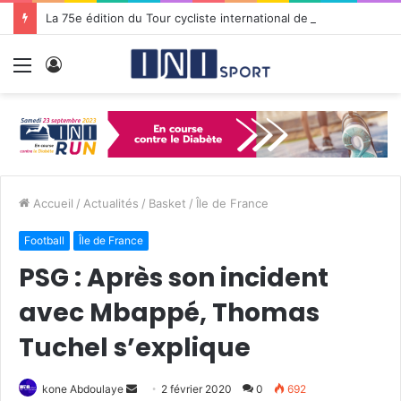
La 75e édition du Tour cycliste international de Guadeloupe s’élance pour dix jours de passion et de défis
Menu
Connexion
Accueil
/
Actualités
/
Basket
/
Île de France
Football
Île de France
PSG : Après son incident
avec Mbappé, Thomas
Tuchel s’explique
kone Abdoulaye
E
2 février 2020
0
692