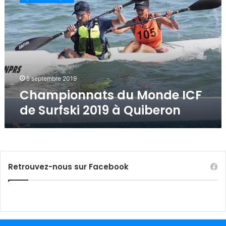
a
m
p
i
o
n
n
a
5 septembre 2019
t
Championnats du Monde ICF
s
de Surfski 2019 à Quiberon
d
u
M
o
n
d
Retrouvez-nous sur Facebook
e
I
C
F
d
e