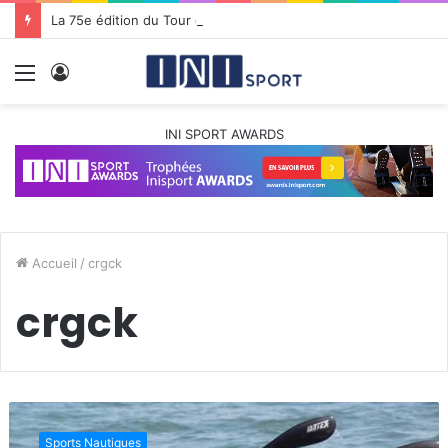
La 75e édition du Tour cycliste international de Guadeloupe s’élance pour dix jours de passion et de défis
Menu
Connexion
INI SPORT AWARDS
Accueil
/
crgck
crgck
C
h
Sports Nautiques