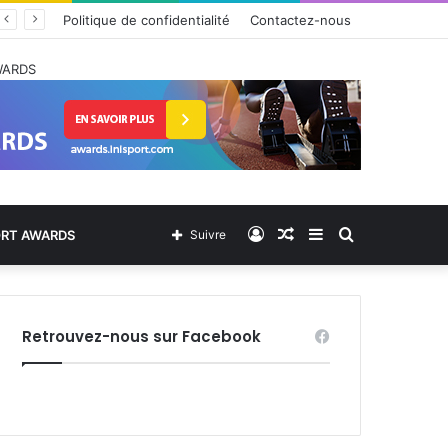
Politique de confidentialité
Contactez-nous
WARDS
Connexion
Article
Sidebar
Rechercher
ORT AWARDS
Suivre
Aléatoire
(barre
Retrouvez-nous sur Facebook
latérale)