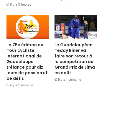
il y a 3 heures
La 75e édition du
Le Guadeloupéen
Tour cycliste
Teddy Riner va
international de
faire son retour à
Guadeloupe
la compétition au
s’élance pour dix
Grand Prix de Lima
jours de passion et
en août
de défis
il y a 1 semaine
il y a 1 semaine