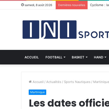
Le Martiniq
samedi, 8 août 2026
Dernières nouvelles
ACCUEIL
FOOTBALL
BASKET
HAND
Accueil
/
Actualités
/
Sports Nautiques
/
Martiniqu
Martinique
Les dates offici