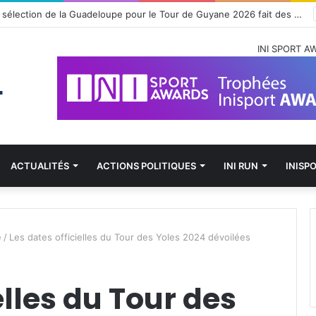
uais Mike Happio nommé coach principal de la BYers Academy
INI SPORT A
ACTUALITÉS
ACTIONS POLITIQUES
INI RUN
INISP
e
/
Les dates officielles du Tour des Yoles 2024 dévoilées
elles du Tour des