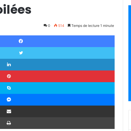
ilées
0
514
Temps de lecture 1 minute
Facebook
Twitter
Linkedin
Pinterest
Skype
Messenger
Partager par email
Imprimer