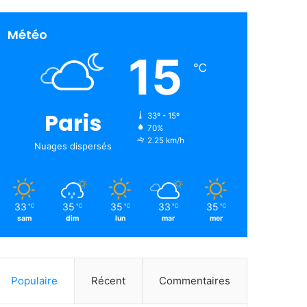
Météo
15
℃
Paris
33º - 15º
70%
2.25 km/h
Nuages ​​dispersés
33
35
35
33
35
℃
℃
℃
℃
℃
sam
dim
lun
mar
mer
Populaire
Récent
Commentaires