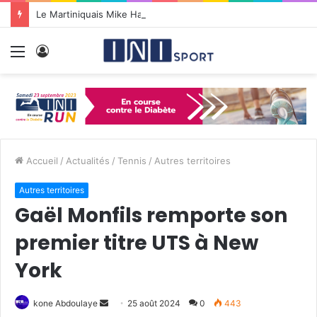
Le Martiniquais Mike Happio nommé coach principal de la BYers Academy
Menu
Connexion
Accueil
/
Actualités
/
Tennis
/
Autres territoires
Autres territoires
Gaël Monfils remporte son
premier titre UTS à New
York
kone Abdoulaye
E
25 août 2024
0
443