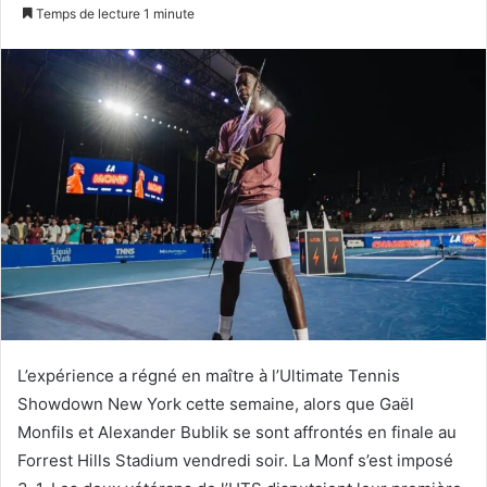
n
Temps de lecture 1 minute
v
o
y
e
r
u
n
c
o
u
r
r
i
e
L’expérience a régné en maître à l’Ultimate Tennis
l
Showdown New York cette semaine, alors que Gaël
Monfils et Alexander Bublik se sont affrontés en finale au
Forrest Hills Stadium vendredi soir. La Monf s’est imposé