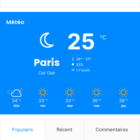
Météo
25
℃
Paris
34º - 21º
33%
1.7 km/h
Ciel Clair
34
33
33
36
39
℃
℃
℃
℃
℃
dim
lun
mar
mer
jeu
Populaire
Récent
Commentaires