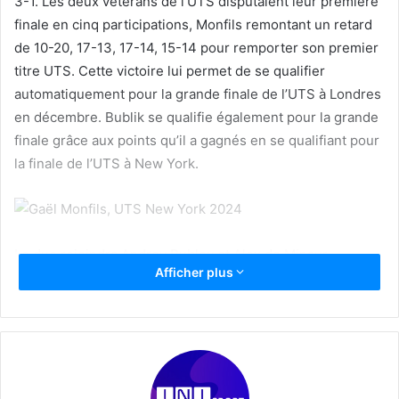
3-1. Les deux vétérans de l’UTS disputaient leur première
finale en cinq participations, Monfils remontant un retard
de 10-20, 17-13, 17-14, 15-14 pour remporter son premier
titre UTS. Cette victoire lui permet de se qualifier
automatiquement pour la grande finale de l’UTS à Londres
en décembre. Bublik se qualifie également pour la grande
finale grâce aux points qu’il a gagnés en se qualifiant pour
la finale de l’UTS à New York.
Le duo rejoindra Andrey Rublev et Alex de Minaur,
Afficher plus
également qualifiés pour la finale de Londres. « Je suis
vraiment content, surtout d’avoir gagné ici à New York », a
déclaré Monfils après avoir remporté son premier titre
UTS. « Je suis en bonne forme, j’ai montré un excellent
tennis ces deux derniers jours, je me sens prêt pour New
York la semaine prochaine ». Auréolé de son sacre à New