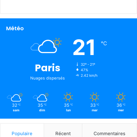
Météo
21
℃
Paris
32º - 21º
47%
2.42 km/h
Nuages ​​dispersés
32
35
35
33
36
℃
℃
℃
℃
℃
sam
dim
lun
mar
mer
Populaire
Récent
Commentaires