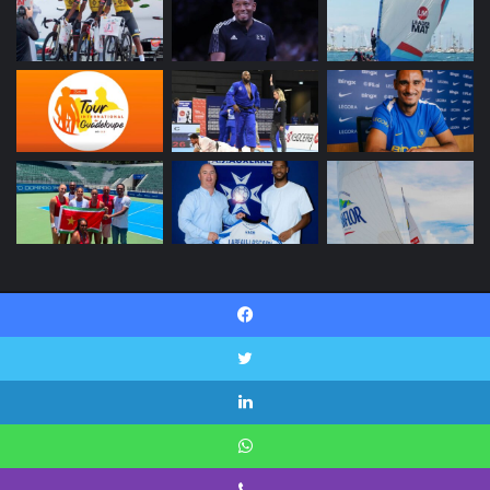
© Copyright 2026, INI SPORT Tous droits réservés |
Facebook
Politique de confidentialité
Contactez-nous
Twitter
Facebook
Twitter
Linkedin
YouTube
Instagram
Snapchat
Linkedin
WhatsApp