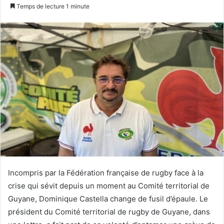
n
Temps de lecture 1 minute
v
o
y
e
r
u
n
c
o
u
r
r
i
e
Incompris par la Fédération française de rugby face à la
l
crise qui sévit depuis un moment au Comité territorial de
Guyane, Dominique Castella change de fusil d’épaule. Le
président du Comité territorial de rugby de Guyane, dans