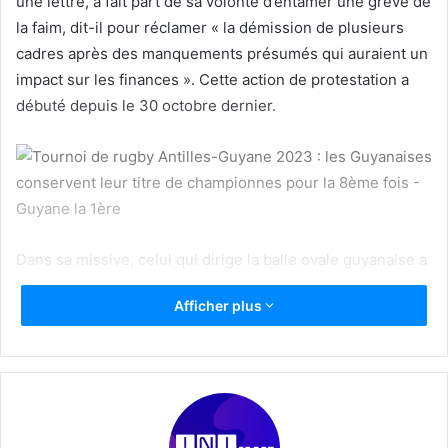
une lettre, a fait part de sa volonté d’entamer une grève de
la faim, dit-il pour réclamer « la démission de plusieurs
cadres après des manquements présumés qui auraient un
impact sur les finances ». Cette action de protestation a
débuté depuis le 30 octobre dernier.
Dans sa missive, celui qui dirige la balle ovale guyanaise a
pointé du doigt la question de remboursement
Afficher plus
d’indemnités kilométriques et de virements bancaires non
réalisés. Une chose est certaine tant que les deux cadres
de la Fédération Française de Rugby, qui officient auprès
du Comité territorial ne rendront pas le tablier, la fin de la
crise n’est pas pour maintenant.