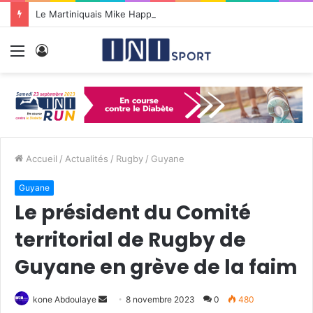
Le Martiniquais Mike Happio nommé coach principal de la BYers Academy
Menu
Connexion
Accueil
/
Actualités
/
Rugby
/
Guyane
Guyane
Le président du Comité
territorial de Rugby de
Guyane en grève de la faim
kone Abdoulaye
E
8 novembre 2023
0
480