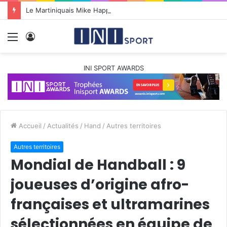
Le Martiniquais Mike Happio nommé coach principal de la BYers Academy
Menu
Connexion
INI SPORT AWARDS
Accueil
/
Actualités
/
Hand
/
Autres territoires
Autres territoires
Mondial de Handball : 9
joueuses d’origine afro-
françaises et ultramarines
sélectionnées en équipe de