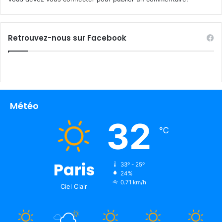
Retrouvez-nous sur Facebook
Météo
32
℃
Paris
33º - 25º
24%
0.71 km/h
Ciel Clair