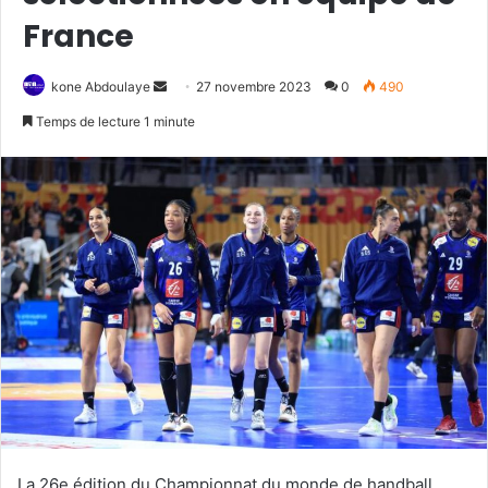
France
kone Abdoulaye
E
27 novembre 2023
0
490
n
Temps de lecture 1 minute
v
o
y
e
r
u
n
c
o
u
r
r
i
e
La 26e édition du Championnat du monde de handball