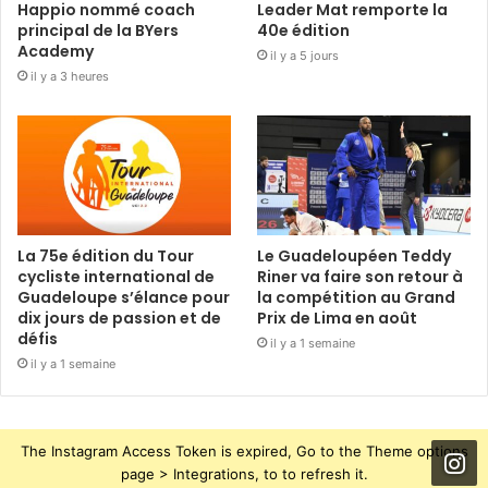
Happio nommé coach
Leader Mat remporte la
principal de la BYers
40e édition
Academy
il y a 5 jours
il y a 3 heures
La 75e édition du Tour
Le Guadeloupéen Teddy
cycliste international de
Riner va faire son retour à
Guadeloupe s’élance pour
la compétition au Grand
dix jours de passion et de
Prix de Lima en août
défis
il y a 1 semaine
il y a 1 semaine
The Instagram Access Token is expired, Go to the Theme options
page > Integrations, to to refresh it.