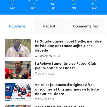
32
35
34
32
35
℃
℃
℃
℃
℃
sam
dim
lun
mar
mer
Populaire
Récent
Commentaires
Le Guadeloupéen Joël Tholle, membre
de l’équipe de France Jujitsu, est
décédé
6 décembre 2023
La Relève Lamentinoise Futsal Club
pleure son ”Gros Boss”
30 avril 2023
Voici les joueuses d’origines Afro-
africaines et Ultramarines de la liste
de Corine Diacre
27 août 2019