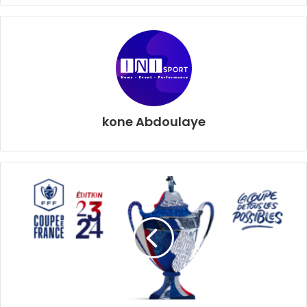
Océane Kanor. A leurs côtés, l’on note la sélection des
afro-françaises telles que la gardienne Hadatou Sako
(Sénégal), de la capitaine Nze Minko (Gabon), de la demi-
centre Grâce Zaadi (Côte d’Ivoire) et du pivot Pauletta
Foppa (Cameroun). C’est avec cette armada que la France
va faire son entrée en lice ce jeudi contre l’Angola.
kone Abdoulaye
INI SPORT AWARDS