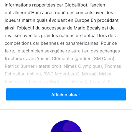
informations rapportées par Globallfoot, l’ancien
entraîneur d’Haïti aurait noué des contacts avec des
joueurs martiniquais évoluant en Europe En procédant
ainsi, l’objectif du successeur de Mario Bocaly est de
rivaliser avec les grandes nations de football lors des
compétitions caribéennes et panaméricaines. Pour ce
faire, le technicien sexagénaire aurait eu des échanges
fructueux avec Yannis Clémentia (gardien, SM Caen),
Patrick Burner (latéral droit, Nîmes Olympique), Thomas
Ephestion (milieu, RWD Molenbeek), Mickaël Malsa
(milieu, UD Levante), Brighton Labeau (attaquant, FC
Stade-Lausanne-Ouchy) et Mickaël Biron (attaquant, AS
Afficher plus
Nancy Lorraine). A en croire nos confrères, lors de ces
échanges avec ces joueurs, le sélectionneur de la
Martinique leur aurait détaillé son projet.