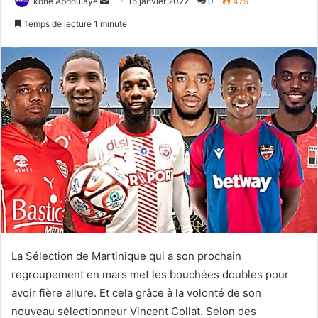
kone Abdoulaye
E
15 janvier 2022
0
479
n
Temps de lecture 1 minute
v
o
y
e
r
u
n
c
o
u
r
r
i
La Sélection de Martinique qui a son prochain
e
regroupement en mars met les bouchées doubles pour
l
avoir fière allure. Et cela grâce à la volonté de son
nouveau sélectionneur Vincent Collat. Selon des