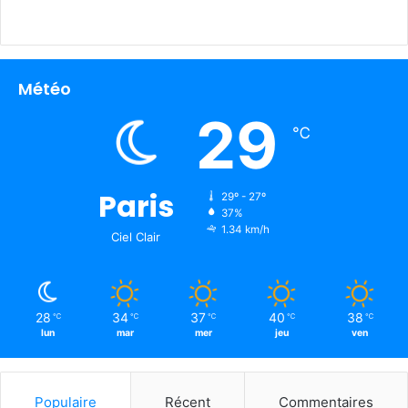
Météo
29
℃
Paris
29º - 27º
37%
1.34 km/h
Ciel Clair
28
34
37
40
38
℃
℃
℃
℃
℃
lun
mar
mer
jeu
ven
Populaire
Récent
Commentaires