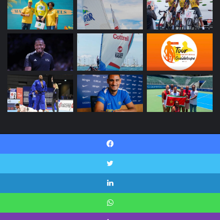
© Copyright 2026, INI SPORT Tous droits réservés |
Facebook
Politique de confidentialité
Contactez-nous
Twitter
Facebook
Twitter
Linkedin
YouTube
Instagram
Snapchat
Linkedin
WhatsApp