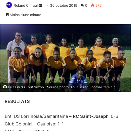
Roland Cinraul
E
30 octobre 2019
0
576
n
Moins d’une minute
v
o
y
e
r
u
n
c
o
u
Le club du Tout Sézon - Source photo: Tout Sézon Football féminin
r
r
RÉSULTATS
i
e
Ent. US Lorrinoise/Samaritaine –
RC Saint-Joseph
: 0-6
l
Club Colonial – Gauloise: 1-1