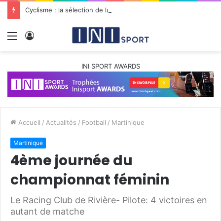
Cyclisme : la sélection de la Guadeloupe pour le Tour de Guyane 2026 fait des mécontents
Menu
Connexion
INI SPORT AWARDS
Accueil
/
Actualités
/
Football
/
Martinique
Martinique
4ème journée du
championnat féminin
Le Racing Club de Rivière- Pilote: 4 victoires en
autant de matche