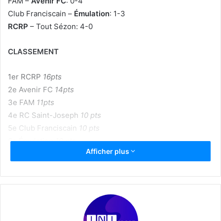
FAM –
Avenir FC
: 0-4
Club Franciscain –
Émulation
: 1-3
RCRP
– Tout Sézon: 4-0
CLASSEMENT
1er RCRP
16pts
2e Avenir FC
14pts
3e FAM
11pts
4e RC Saint-Joseph
10 pts
5e Club Franciscain
10 pts
6e Émulation
10 pts
Afficher plus
7e Tout Sézon
9pts
8e Gauloise
8pts
9e Club Colonial
5pts
10e Ent. US Lorrinoise/Samaritaine
4pts