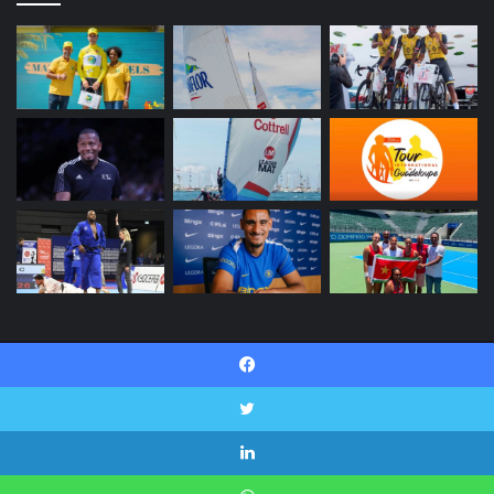
© Copyright 2026, INI SPORT Tous droits réservés |
Facebook
Politique de confidentialité
Contactez-nous
Twitter
Facebook
Twitter
Linkedin
YouTube
Instagram
Snapchat
Linkedin