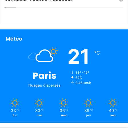
Météo
21
℃
Paris
33º - 19º
62%
0.45 km/h
Nuages ​​dispersés
33
33
36
39
40
℃
℃
℃
℃
℃
lun
mar
mer
jeu
ven