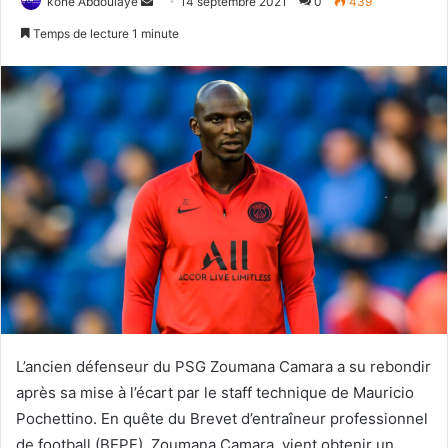
kone Abdoulaye
E
14 septembre 2021
0
439
n
Temps de lecture 1 minute
v
o
y
e
r
u
n
c
o
u
r
r
i
e
L’ancien défenseur du PSG Zoumana Camara a su rebondir
l
après sa mise à l’écart par le staff technique de Mauricio
Pochettino. En quête du Brevet d’entraîneur professionnel
de football (BEPF), Zoumana Camara vient obtenir un