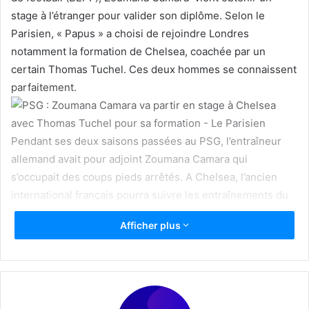
stage à l’étranger pour valider son diplôme. Selon le
Parisien, « Papus » a choisi de rejoindre Londres
notamment la formation de Chelsea, coachée par un
certain Thomas Tuchel. Ces deux hommes se connaissent
parfaitement.
Pendant ses deux saisons passées au PSG, l’entraîneur
allemand avait pour adjoint Zoumana Camara qui
s’occupait des coups pieds arrêtés. A Chelsea, l’ancien
international français pourra suivre les entraînements du
club afin de rédiger un rapport de stage dans la cadre de
Afficher plus
sa formation. Titulaire d’un diplôme supérieur d’entraîneur
(DSE), Papus a passé les tests d’entrées pour la formation
au DEPF qui se déroule sur 10 semaines.
INI SPORT AWARDS