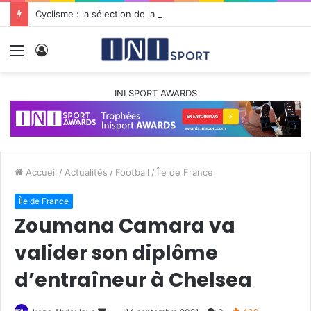
Cyclisme : la sélection de la Guadeloupe pour le Tour de Guyane 2026 fait des mécontents
Menu
Connexion
INI SPORT AWARDS
Accueil
/
Actualités
/
Football
/
Île de France
Île de France
Zoumana Camara va
valider son diplôme
d’entraîneur à Chelsea