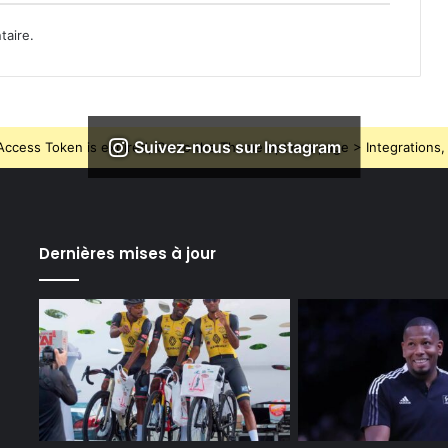
taire.
Suivez-nous sur Instagram
ccess Token is expired, Go to the Theme options page > Integrations, t
Dernières mises à jour