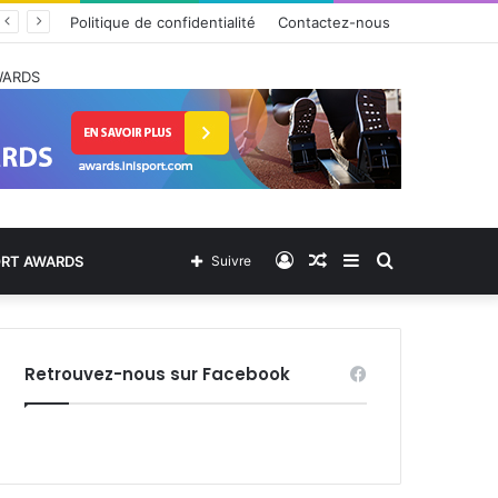
Politique de confidentialité
Contactez-nous
WARDS
Connexion
Article
Sidebar
Rechercher
ORT AWARDS
Suivre
Aléatoire
(barre
Retrouvez-nous sur Facebook
latérale)