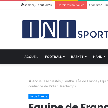
Le Martiniq
samedi, 8 août 2026
Dernières nouvelles
ACCUEIL
FOOTBALL
BASKET
HAND
Accueil
/
Actualités
/
Football
/
Île de France
/
Equip
confiance de Didier Deschamps
Île de France
Equipe de Franc