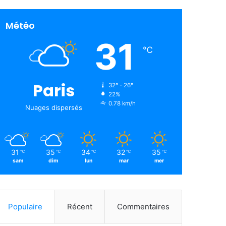
Météo
31
℃
Paris
32º - 26º
22%
0.78 km/h
Nuages ​​dispersés
31
35
34
32
35
℃
℃
℃
℃
℃
sam
dim
lun
mar
mer
Populaire
Récent
Commentaires