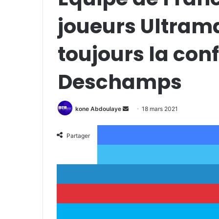
joueurs Ultrama
toujours la con
Deschamps
kone Abdoulaye
E
18 mars 2021
n
v
Partager
o
y
e
r
u
n
c