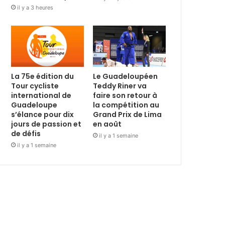
il y a 3 heures
La 75e édition du
Le Guadeloupéen
Tour cycliste
Teddy Riner va
international de
faire son retour à
Guadeloupe
la compétition au
s’élance pour dix
Grand Prix de Lima
jours de passion et
en août
de défis
il y a 1 semaine
il y a 1 semaine