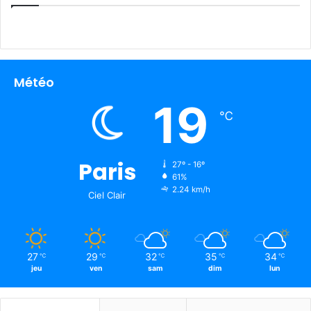
Météo
19
℃
Paris
27º - 16º
61%
2.24 km/h
Ciel Clair
27
29
32
35
34
℃
℃
℃
℃
℃
jeu
ven
sam
dim
lun