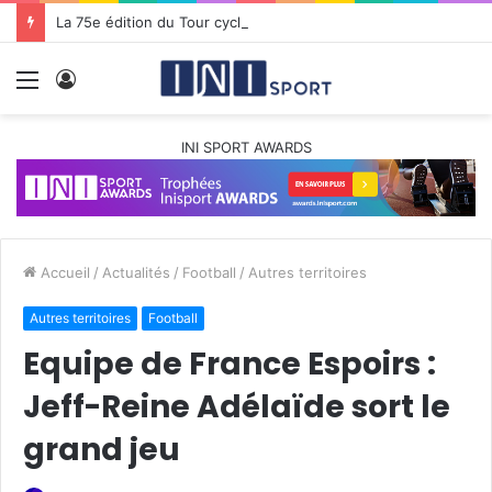
La 75e édition du Tour cycliste international de Guadeloupe s’élance pour dix jours de passion et de défis
Menu
Connexion
INI SPORT AWARDS
Accueil
/
Actualités
/
Football
/
Autres territoires
Autres territoires
Football
Equipe de France Espoirs :
Jeff-Reine Adélaïde sort le
grand jeu