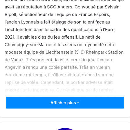
avait sa réputation à SCO Angers. Convoqué par Sylvain
Ripoll, sélectionneur de l’Equipe de France Espoirs,
l’ancien Lyonnais a fait étalage de son talent face au
Liechtenstein dans le cadre des qualifications à l’Euro
2021. Il avait les clés du jeu offensif. Le natif de
Champigny-sur-Marne et les siens ont dynamité cette
modeste équipe de Liechtenstein (5-0) Rheinpark Stadion
de Vaduz. Très présent dans le cœur du jeu, l’ancien
Angevin a rendu une copie parfaite. Très en vue en
deuxième mi-temps, il s’illustrait tout d’abord sur une
reprise de volée. Cependant, le portier adverse était
encore sur la trajectoire. Ce n’était que partie remise.
Afficher plus
À l’heure de jeu, en bon capitaine, le joueur de 22 ans
inscrivait un sublime coup franc excentré à aux 20 mètres.
Le numéro 17 était même à l’origine du dernier but de ce