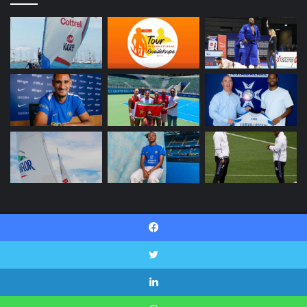
© Copyright 2026, INI SPORT Tous droits réservés |
Facebook
Politique de confidentialité
Contactez-nous
Twitter
Facebook
Twitter
Linkedin
YouTube
Instagram
Snapchat
Linkedin