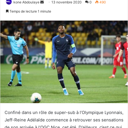
kone Abdoulaye
E
13 novembre 2020
0
490
n
Temps de lecture 1 minute
v
o
y
e
r
u
n
c
o
u
r
r
i
e
l
Confiné dans un rôle de super-sub à l’Olympique Lyonnais,
Jeff-Reine Adélaïde commence à retrouver ses sensations
de son arrivée à l’OGC Nice, cet été. D’ailleurs, c’est ce qui