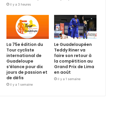
il y a 3 heures
La 75e édition du
Le Guadeloupéen
Tour cycliste
Teddy Riner va
international de
faire son retour à
Guadeloupe
la compétition au
s’élance pour dix
Grand Prix de Lima
jours de passion et
en août
de défis
il y a 1 semaine
il y a 1 semaine