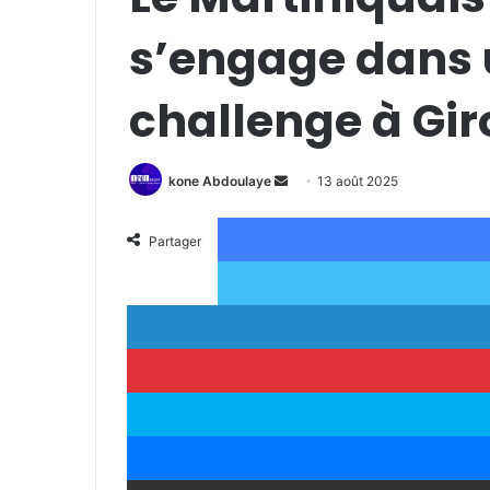
s’engage dans
challenge à Gi
kone Abdoulaye
E
13 août 2025
n
v
Partager
o
y
e
r
u
n
c
o
u