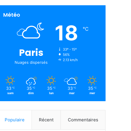
Météo
18
℃
Paris
33º - 15º
56%
2.13 km/h
Nuages ​​dispersés
33
35
35
33
35
℃
℃
℃
℃
℃
sam
dim
lun
mar
mer
Populaire
Récent
Commentaires