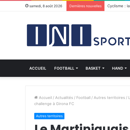
Le Martiniq
samedi, 8 août 2026
Dernières nouvelles
ACCUEIL
FOOTBALL
BASKET
HAND
Accueil
/
Actualités
/
Football
/
Autres territoires
/
challenge à Girona FC
Autres territoires
Le Martiniquais