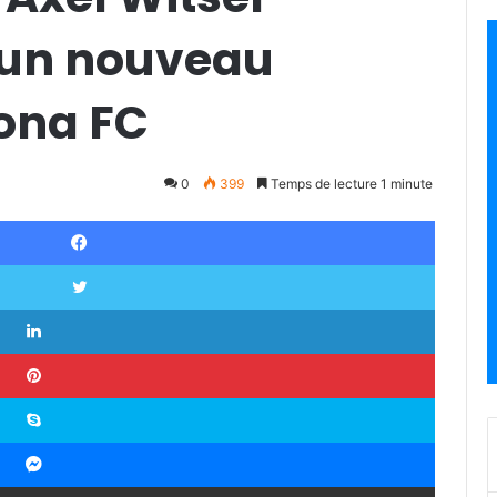
 un nouveau
rona FC
0
399
Temps de lecture 1 minute
Facebook
Twitter
Linkedin
Pinterest
Skype
Messenger
Partager par email