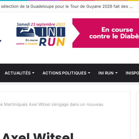
uais Mike Happio nommé coach principal de la BYers Academy
ACTUALITÉS
ACTIONS POLITIQUES
INI RUN
INISP
Le Martiniquais Axel Witsel s’engage dans un nouveau
 Axel Witsel