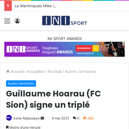
Le Martiniquais Mike Happio nommé coach principal de la BYers Academy
Menu
Connexion
INI SPORT AWARDS
Accueil
/
Actualités
/
Football
/
Autres territoires
Autres territoires
Guillaume Hoarau (FC
Sion) signe un triplé
kone Abdoulaye
E
9 mai 2021
0
489
n
Moins d’une minute