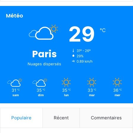
Météo
29
℃
Paris
31º - 26º
29%
0.89 km/h
Nuages ​​dispersés
31
35
35
33
36
℃
℃
℃
℃
℃
sam
dim
lun
mar
mer
Populaire
Récent
Commentaires