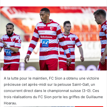
v
o
y
e
r
u
n
c
o
u
r
r
i
e
A la lutte pour le maintien, FC Sion a obtenu une victoire
l
précieuse cet après-midi sur la pelouse Saint-Gall, un
concurrent direct dans le championnat suisse (3-0). Ces
trois réalisations du FC Sion porte les griffes de Guillaume
Hoarau.