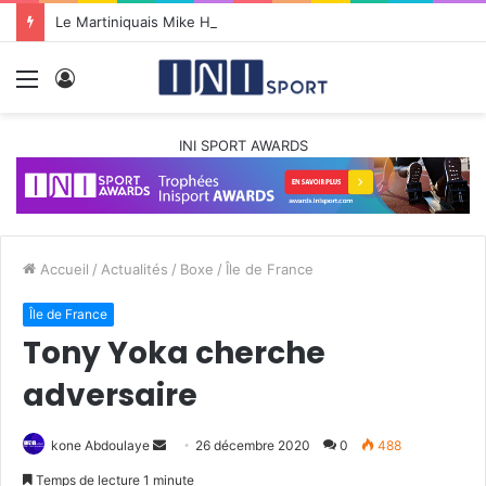
Le Martiniquais Mike Happio nommé coach principal de la BYers Academy
Menu
Connexion
INI SPORT AWARDS
Accueil
/
Actualités
/
Boxe
/
Île de France
Île de France
Tony Yoka cherche
adversaire
kone Abdoulaye
E
26 décembre 2020
0
488
n
Temps de lecture 1 minute