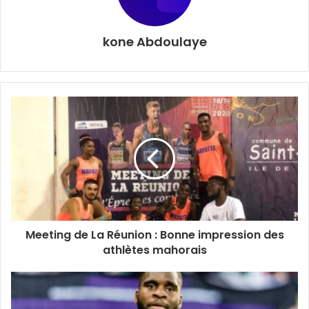
Croate s’est plaint de la cagnotte en jeu (135.000 euros).
Ensuite, il a mis cet argument financier pour masquer son
kone Abdoulaye
« jet de l’éponge ». Depuis cette défection, la fédération
européenne est à la recherche d’un challenger sérieux
pour concurrencer Tony Yoka qui est sur une pente
ascendante.
Meeting de La Réunion : Bonne impression des
athlètes mahorais