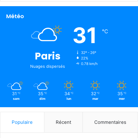
Météo
31
℃
Paris
32º - 26º
22%
0.78 km/h
Nuages ​​dispersés
31
35
34
32
35
℃
℃
℃
℃
℃
sam
dim
lun
mar
mer
Populaire
Récent
Commentaires