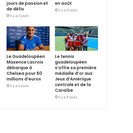
jours de passion et
en août
de défis
il y a 3 jours
il y a 3 jours
Le Guadeloupéen
Le tennis
Maxence Lacroix
guadeloupéen
débarque à
s’offre sa première
Chelsea pour 60
médaille d’or aux
millions d’euros
Jeux d’Amérique
centrale et de la
il y a 3 jours
Caraïbe
il y a 4 jours