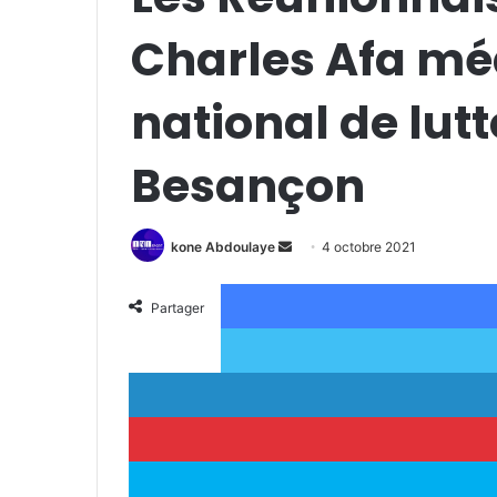
Charles Afa méd
national de lut
Besançon
kone Abdoulaye
E
4 octobre 2021
n
v
Partager
o
y
e
r
u
n
c