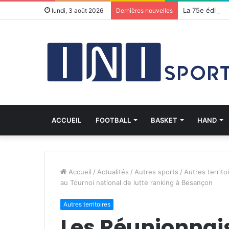
lundi, 3 août 2026
Dernières nouvelles
ACCUEIL
FOOTBALL
BASKET
HAND
Accueil
/
Actualités
/
Autres sports
/
Autres territo
au Tournoi national de lutte ranking à Besançon
Autres territoires
Les Réunionnai