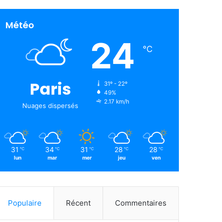
Météo
24
℃
Paris
31º - 22º
49%
2.17 km/h
Nuages ​​dispersés
31
34
31
28
28
℃
℃
℃
℃
℃
lun
mar
mer
jeu
ven
Populaire
Récent
Commentaires