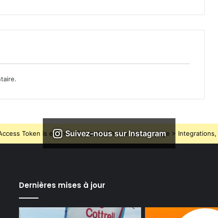
taire.
Suivez-nous sur Instagram
ccess Token is expired, Go to the Theme options page > Integrations, t
Dernières mises à jour