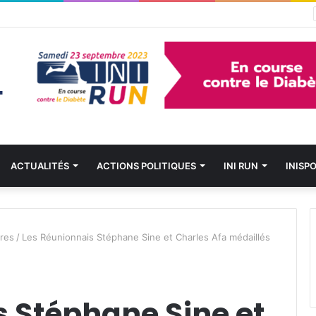
La 75e édition du Tour cycliste international de Guadeloupe s’élance pour dix jours de passion et de défis
ACTUALITÉS
ACTIONS POLITIQUES
INI RUN
INISP
ires
/
Les Réunionnais Stéphane Sine et Charles Afa médaillés
s Stéphane Sine et