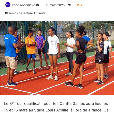
kone Abdoulaye
E
11 mars 2025
0
435
n
Temps de lecture 1 minute
v
o
y
e
r
u
n
c
o
u
r
r
i
e
l
e
Le 3
Tour qualificatif pour les Carifta Games aura lieu les
15 et 16 mars au Stade Louis Achille, à Fort-de-France. Ce