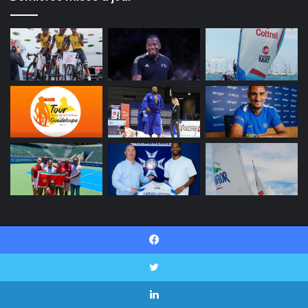
© Copyright 2026, INI SPORT Tous droits réservés |
Facebook
Politique de confidentialité
Contactez-nous
Twitter
Facebook
Twitter
Linkedin
YouTube
Instagram
Snapchat