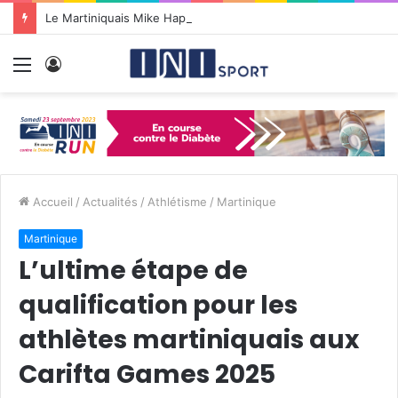
Le Martiniquais Mike Happio nommé coach principal de la BYers Academy
Menu
Connexion
Accueil
/
Actualités
/
Athlétisme
/
Martinique
Martinique
L’ultime étape de
qualification pour les
athlètes martiniquais aux
Carifta Games 2025