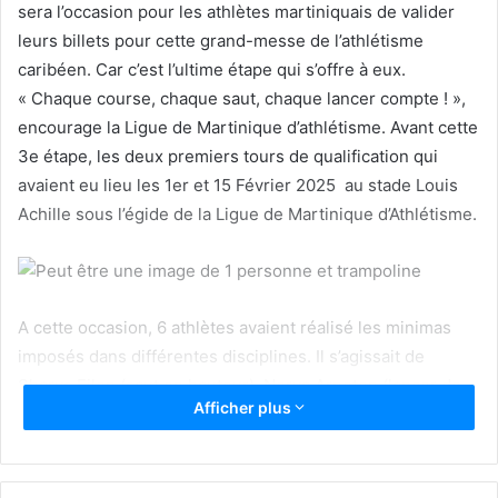
sera l’occasion pour les athlètes martiniquais de valider
leurs billets pour cette grand-messe de l’athlétisme
caribéen. Car c’est l’ultime étape qui s’offre à eux.
« Chaque course, chaque saut, chaque lancer compte ! »,
encourage la Ligue de Martinique d’athlétisme. Avant cette
3e étape, les deux premiers tours de qualification qui
avaient eu lieu les 1er et 15 Février 2025 au stade Louis
Achille sous l’égide de la Ligue de Martinique d’Athlétisme.
A cette occasion, 6 athlètes avaient réalisé les minimas
imposés dans différentes disciplines. Il s’agissait de
Sharys Filon (saut en hauteur), Nerya Arneton (lancer de
Afficher plus
disque) chez les filles U17. Tandis que chez les garçons
U17 garçons, Kays Flamand (100m) obtenait son précieux
sésame. Dans le même temps, Coralie Alcan (Perche)