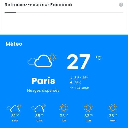
Retrouvez-nous sur Facebook
Météo
27
℃
Paris
31º - 26º
36%
1.74 km/h
Nuages ​​dispersés
31
35
35
33
36
℃
℃
℃
℃
℃
sam
dim
lun
mar
mer