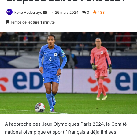
kone Abdoulaye
E
26 mars 2024
0
438
n
Temps de lecture 1 minute
v
o
y
e
r
u
n
c
o
u
r
r
i
e
A l’approche des Jeux Olympiques Paris 2024, le Comité
l
national olympique et sportif français a déjà fini ses