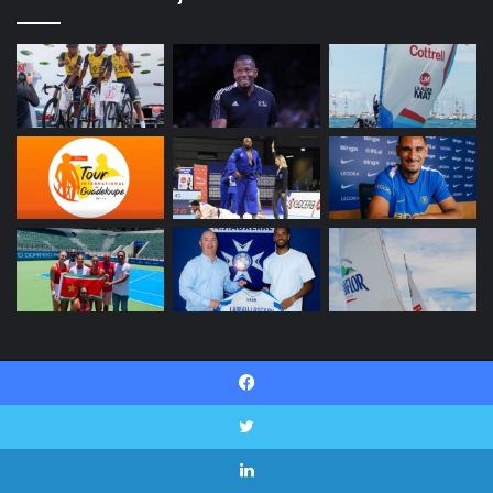
© Copyright 2026, INI SPORT Tous droits réservés |
Facebook
Politique de confidentialité
Contactez-nous
Twitter
Facebook
Twitter
Linkedin
YouTube
Instagram
Snapchat