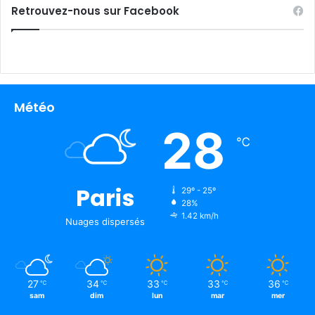
Retrouvez-nous sur Facebook
Météo
28
℃
Paris
29º - 25º
28%
1.42 km/h
Nuages ​​dispersés
27
34
33
33
36
℃
℃
℃
℃
℃
sam
dim
lun
mar
mer