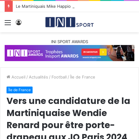
Le Martiniquais Mike Happio nommé coach principal de la BYers Academy
Menu
Connexion
INI SPORT AWARDS
Accueil
/
Actualités
/
Football
/
Île de France
Île de France
Vers une candidature de la
Martiniquaise Wendie
Renard pour être porte-
drapeau aux JO Paris 2024